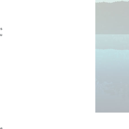
us
au
ne