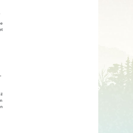
o
e
et
­
il
in
on