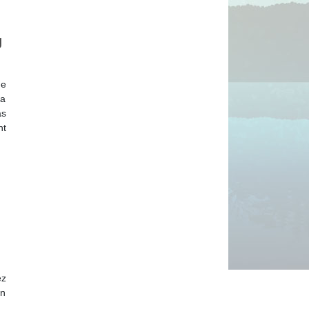
g
de
la
as
nt
ez
en