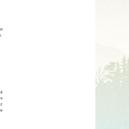
et
n.
 à
es
ez
te