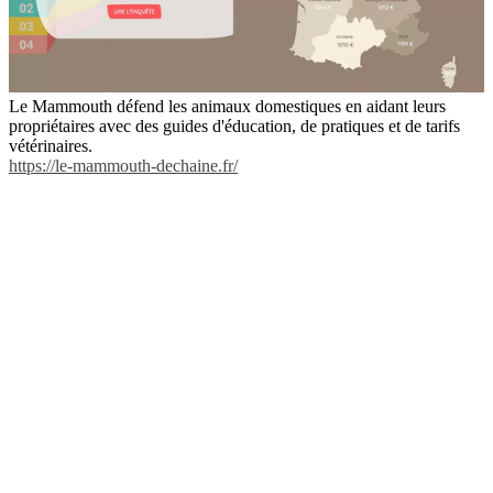
Le Mammouth défend les animaux domestiques en aidant leurs
propriétaires avec des guides d'éducation, de pratiques et de tarifs
vétérinaires.
https://le-mammouth-dechaine.fr/